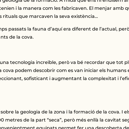
 a la geologia de la formació. A mida que ens hi endisem
 tenien i la manera com les fabricaven. El menjar amb 
ls rituals que marcaven la seva existència…
ps passats la fauna d’aquí era diferent de l’actual, per
nts de la cova.
na tecnologia increïble, però va bé recordar que tot pl
a cova podem descobrir com es van iniciar els humans en 
feccionant, sofisticant i augmentant la complexitat i l’ef
re la geologia de la zona i la formació de la cova. I e
00 metres de la part “seca”, però més enllà la cavitat s
, convenientment equipats permet fer una descoberta d