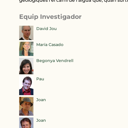
geològiques i el camí de l’aigua que, quan surti, 
Equip Investigador
David Jou
María Casado
Begonya Vendrell
Pau
Joan
Joan