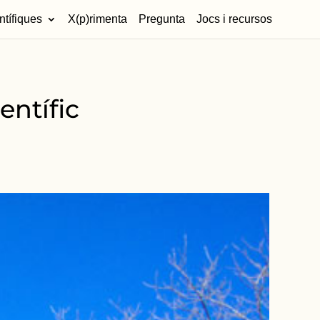
ntífiques
X(p)rimenta
Pregunta
Jocs i recursos
entífic