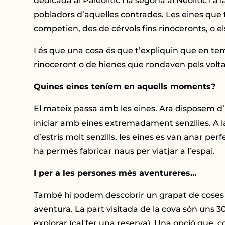
dedicada al Paleolític i la segona al Neolític i
pobladors d’aquelles contrades. Les eines que
competien, des de cérvols fins rinoceronts, o e
I és que una cosa és que t’expliquin que en tem
rinoceront o de hienes que rondaven pels volta
Quines eines teníem en aquells moments?
El mateix passa amb les eines. Ara disposem d’u
iniciar amb eines extremadament senzilles. A l
d’estris molt senzills, les eines es van anar per
ha permès fabricar naus per viatjar a l’espai.
I per a les persones més aventureres…
També hi podem descobrir un grapat de coses sob
aventura. La part visitada de la cova són uns 3
explorar (cal fer una reserva). Una opció que