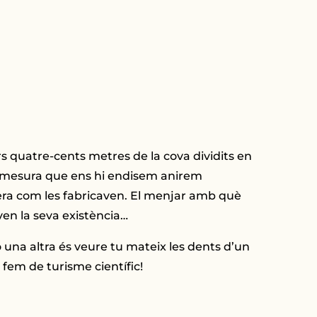
rs quatre-cents metres de la cova dividits en
ó. A mesura que ens hi endisem anirem
nera com les fabricaven. El menjar amb què
ven la seva existència…
ò una altra és veure tu mateix les dents d’un
 fem de turisme científic!