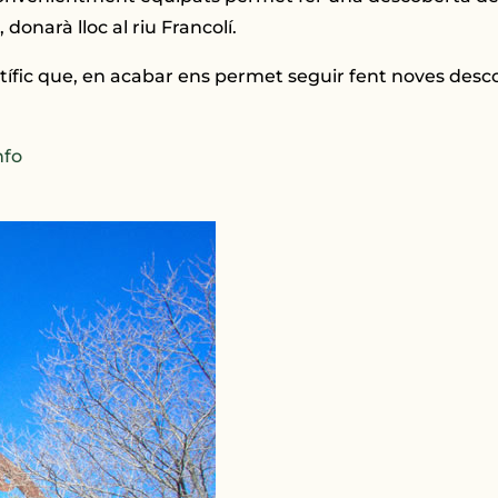
donarà lloc al riu Francolí.
ntífic que, en acabar ens permet seguir fent noves desc
nfo