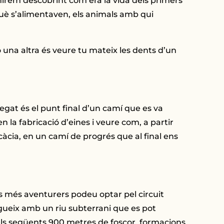
 anirem descobrint com era la vida dels primers
què s’alimentaven, els animals amb qui
ò una altra és veure tu mateix les dents d’un
egat és el punt final d’un camí que es va
la fabricació d’eines i veure com, a partir
icàcia, en un camí de progrés que al final ens
ls més aventurers podeu optar pel circuit
egueix amb un riu subterrani que es pot
els següents 900 metres de foscor, formacions