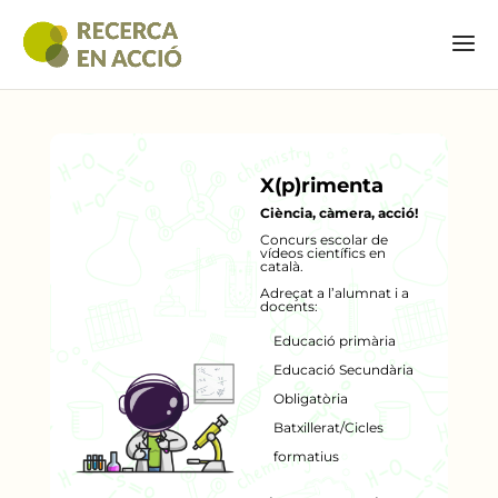
X(p)rimenta
Ciència, càmera, acció!
Concurs escolar de
vídeos científics en
català.
Adreçat a l’alumnat i a
docents:
Educació primària
Educació Secundària
Obligatòria
Batxillerat/Cicles
formatius