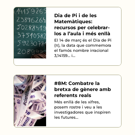
Dia de Pi i de les
Matemàtiques:
recursos per celebrar-
los a l’aula i més enllà
El 14 de març és el Dia de Pi
(π), la data que commemora
el famós nombre irracional
3,14159… i...
#8M: Combatre la
bretxa de gènere amb
referents reals
Més enllà de les xifres,
posem rostre i veu a les
investigadores que inspiren
les futures...