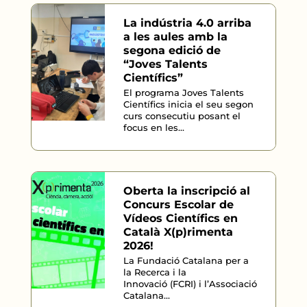
La indústria 4.0 arriba
a les aules amb la
segona edició de
“Joves Talents
Científics”
El programa Joves Talents
Científics inicia el seu segon
curs consecutiu posant el
focus en les...
Oberta la inscripció al
Concurs Escolar de
Vídeos Científics en
Català X(p)rimenta
2026!
La Fundació Catalana per a
la Recerca i la
Innovació (FCRI) i l’Associació
Catalana...