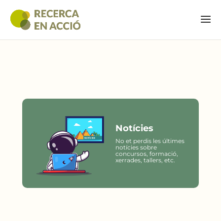
Notícies
No et perdis les últimes
notícies sobre
concursos, formació,
xerrades, tallers, etc.