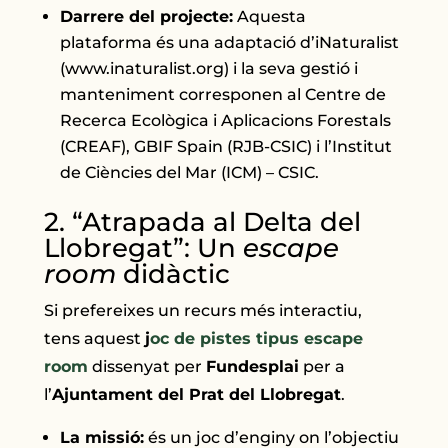
Darrere del projecte:
Aquesta
plataforma és una adaptació d’iNaturalist
(www.inaturalist.org) i la seva gestió i
manteniment corresponen al Centre de
Recerca Ecològica i Aplicacions Forestals
(CREAF), GBIF Spain (RJB-CSIC) i l’Institut
de Ciències del Mar (ICM) – CSIC.
2. “Atrapada al Delta del
Llobregat”: Un
escape
room
didàctic
Si prefereixes un recurs més interactiu,
tens aquest
j
oc de pistes tipus escape
room
dissenyat per
Fundesplai
per a
l’
Ajuntament del Prat del Llobregat
.
La missió:
és un joc d’enginy on l’objectiu