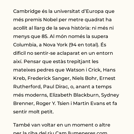
Cambridge és la universitat d’Europa que
més premis Nobel per metre quadrat ha
acollit al llarg de la seva història: ni més ni
menys que 85. Al món només la supera
Columbia, a Nova York (94 en total). És
dificil no sentir-se aclaparat en un entorn
així. Pensar que estàs trepitjant les
mateixes pedres que Watson i Crick, Hans
Kreb, Frederick Sanger, Niels Bohr, Ernest
Rutherford, Paul Dirac, o, anant a temps
més moderns, Elizabeth Blackburn, Sydney
Brenner, Roger Y. Tsien i Martin Evans et fa
sentir molt petit.
També van voltar en un moment o altre
per la riba del riu Cam llumeneres com