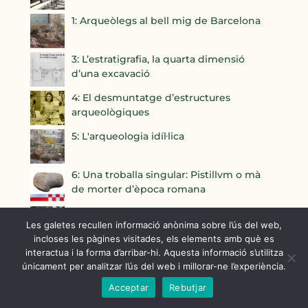
1: Arqueòlegs al bell mig de Barcelona
3: L’estratigrafia, la quarta dimensió
d’una excavació
4: El desmuntatge d’estructures
arqueològiques
5: L'arqueologia idíl·lica
6: Una troballa singular: Pistillvm o mà
de morter d’època romana
7: Què en fem de tanta terra?
Les galetes recullen informació anònima sobre l’ús del web,
incloses les pàgines visitades, els elements amb què es
8: El dibuix arqueològic
interactua i la forma d’arribar-hi. Aquesta informació s’utilitza
únicament per analitzar l’ús del web i millorar-ne l’experiència.
Acceptar
Rebutjar
9: Certa flaire pudent… i Bon Nadal!