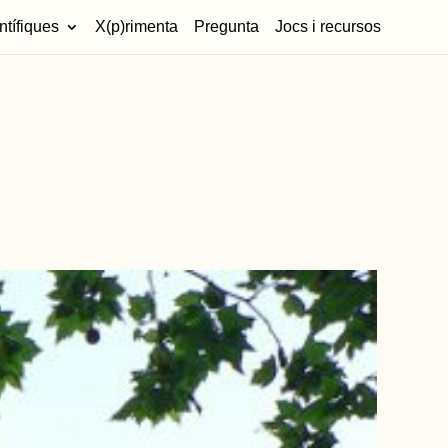
ntífiques
X(p)rimenta
Pregunta
Jocs i recursos
)