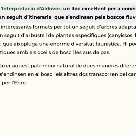
’Interpretació d’Aldover
, un lloc excel·lent per a conè
un seguit d’itineraris que s’endinsen pels boscos fluvi
nteressants formats per tot un seguit d’arbres adaptats 
un seguit d’arbusts i de plantes especifiques (canyissos, 
any, que aixopluga una enorme diversitat faunística. Hi
ques amb els ocells de bosc i les aus de pas.
ixer aquest patrimoni natural de dues maneres diferent
endinsen en el bosc i els altres dos transcorren pel cana
per l’Ebre.