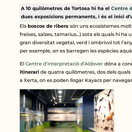
A 10 quilòmetres de Tortosa hi ha el
Centre d
dues exposicions permanents, i és el inici d’
Els
boscos de ribera
són uns ecosistemes molt i
freixes, salzes, tamarius…) sota els quals hi ha 
gran diversitat vegetal, verd i ombrívol tot l’
per exemple, on es barregen les espècies aquàti
El
Centre d’Interpretació d’Aldover
dóna a conè
itinerari
de quatre quilòmetres, dos dels quals s’
a Xerta, on es poden llogar Kayacs per navegar 