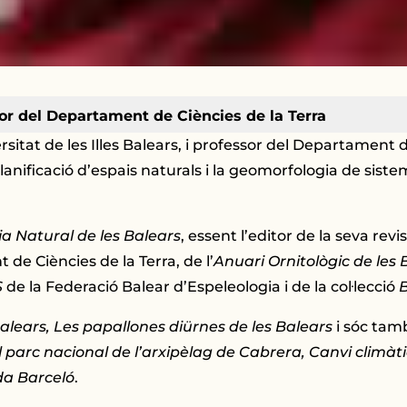
sor del Departament de Ciències de la Terra
rsitat de les Illes Balears, i professor del Departament
planificació d’espais naturals i la geomorfologia de sist
ia Natural de les Balears
, essent l’editor de la seva re
de Ciències de la Terra, de l’
Anuari Ornitològic de les 
S
de la Federació Balear d’Espeleologia i de la col·lecció
alears, Les papallones diürnes de les Balears
i sóc tam
l parc nacional de l’arxipèlag de Cabrera, Canvi climàti
da Barceló
.