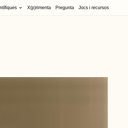
ntífiques
X(p)rimenta
Pregunta
Jocs i recursos