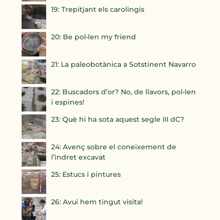
19: Trepitjant els carolingis
20: Be pol•len my friend
21: La paleobotànica a Sotstinent Navarro
22: Buscadors d’or? No, de llavors, pol•len
i espines!
23: Què hi ha sota aquest segle III dC?
24: Avenç sobre el coneixement de
l’indret excavat
25: Estucs i pintures
26: Avui hem tingut visita!