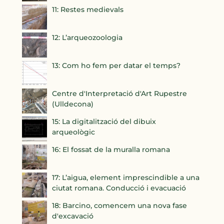
11: Restes medievals
12: L’arqueozoologia
13: Com ho fem per datar el temps?
Centre d'Interpretació d'Art Rupestre
(Ulldecona)
15: La digitalització del dibuix
arqueològic
16: El fossat de la muralla romana
17: L’aigua, element imprescindible a una
ciutat romana. Conducció i evacuació
18: Barcino, comencem una nova fase
d'excavació