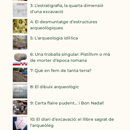
3: L’estratigrafia, la quarta dimensió
d’una excavació
4: El desmuntatge d’estructures
arqueològiques
5: L'arqueologia idíl·lica
6: Una troballa singular: Pistillvm o mà
de morter d’època romana
7: Què en fem de tanta terra?
8: El dibuix arqueològic
9: Certa flaire pudent… i Bon Nadal!
10: El diari d’excavació: el llibre sagrat de
l’arqueòleg