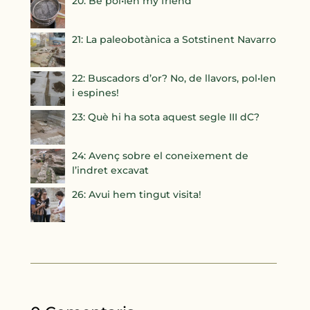
20: Be pol•len my friend
21: La paleobotànica a Sotstinent Navarro
22: Buscadors d’or? No, de llavors, pol•len
i espines!
23: Què hi ha sota aquest segle III dC?
24: Avenç sobre el coneixement de
l’indret excavat
26: Avui hem tingut visita!