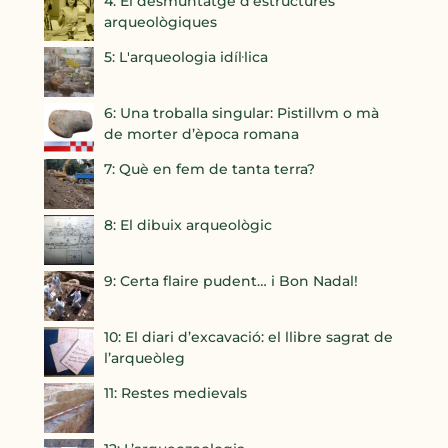
4: El desmuntatge d’estructures
arqueològiques
5: L'arqueologia idíl·lica
6: Una troballa singular: Pistillvm o mà
de morter d’època romana
7: Què en fem de tanta terra?
8: El dibuix arqueològic
9: Certa flaire pudent… i Bon Nadal!
10: El diari d’excavació: el llibre sagrat de
l’arqueòleg
11: Restes medievals