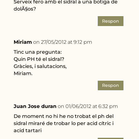
Serveix fero amb el sidral a una botiga de
dolÃ§os?
Respon
Miriam
on 27/05/2012 at 9:12 pm
Tinc una pregunta:
Quin PH té el sidral?
Gràcies, i salutacions,
Miriam.
Respon
Juan Jose duran
on 01/06/2012 at 6:32 pm
De moment no hi he no trobat el ph del
sidral miraré de trobar lo per acid cítric i
acid tartari