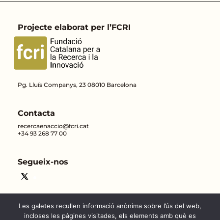
Projecte elaborat per l’FCRI
Pg. Lluís Companys, 23 08010 Barcelona
Contacta
recercaenaccio@fcri.cat
+34 93 268 77 00
Segueix-nos
Les galetes recullen informació anònima sobre l’ús del web,
incloses les pàgines visitades, els elements amb què es