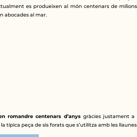
. Actualment es produeixen al món centenars de milion
ón abocades al mar.
den romandre centenars d’anys
gràcies justament a l
 típica peça de sis forats que s’utilitza amb les llaunes