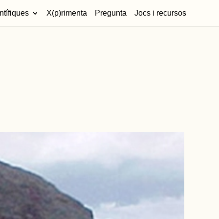
ntífiques
X(p)rimenta
Pregunta
Jocs i recursos