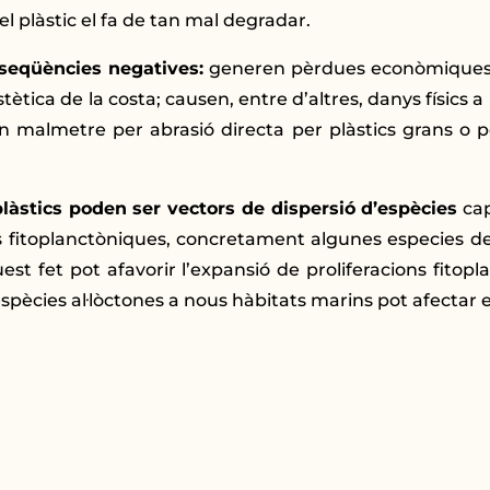
l plàstic el fa de tan mal degradar.
nseqüències negatives:
generen pèrdues econòmiques m
stètica de la costa; causen, entre d’altres, danys físics a
n malmetre per abrasió directa per plàstics grans o 
plàstics poden ser vectors de dispersió d’espècies
cap
 fitoplanctòniques, concretament algunes especies de 
uest fet pot afavorir l’expansió de proliferacions fitop
’espècies al·lòctones a nous hàbitats marins pot afectar el