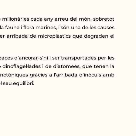
ilionàries cada any arreu del món, sobretot
 la fauna i flora marines; i són una de les causes
per arribada de microplàstics que degraden el
aces d’ancorar-s’hi i ser transportades per les
dinoflagel·lades i de diatomees, que tenen la
lanctòniques gràcies a l’arribada d’inòculs amb
 seu equilibri.