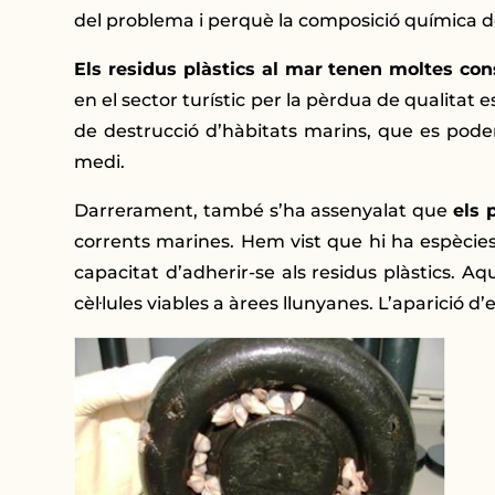
del problema i perquè la composició química de
Els residus plàstics al mar tenen moltes co
en el sector turístic per la pèrdua de qualitat e
de destrucció d’hàbitats marins, que es pode
medi.
Darrerament, també s’ha assenyalat que
els 
corrents marines. Hem vist que hi ha espècies
capacitat d’adherir-se als residus plàstics. Aq
cèl·lules viables a àrees llunyanes. L’aparició d