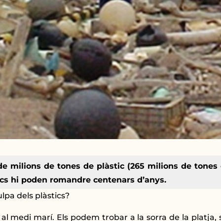
 milions de tones de plàstic (265 milions de tones 
ics hi poden romandre centenars d’anys.
ulpa dels plàstics?
al medi marí. Els podem trobar a la sorra de la platja, s