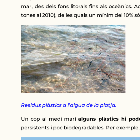
mar, des dels fons litorals fins als oceànics
tones al 2010), de les quals un mínim del 10% s
Residus plàstics a l’aigua de la platja.
Un cop al medi marí
alguns plàstics hi po
persistents i poc biodegradables. Per exemple, la