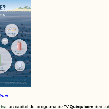
idus.
riva
, un capítol del programa de TV
Quèquicom
dedicat