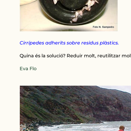
Cirrípedes adherits sobre residus plàstics.
Quina és la solució? Reduir molt, reutilitzar molt
Eva Flo