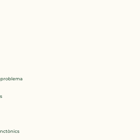
un problema
s
anctònics