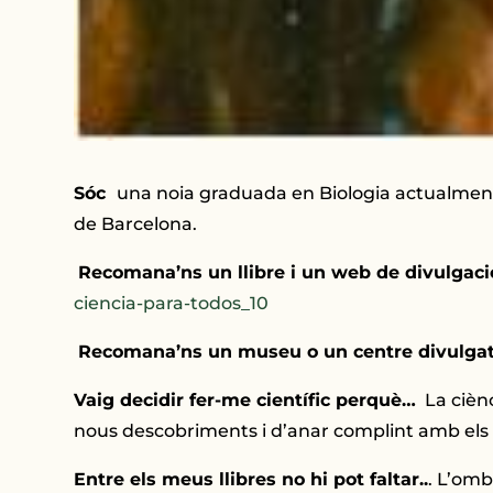
Sóc
una noia graduada en Biologia actualment cu
de Barcelona.
Recomana’ns un llibre i un web de divulgació
ciencia-para-todos_10
Recomana’ns un museu o un centre divulgat
Vaig decidir fer-me científic perquè…
La ciènc
nous descobriments i d’anar complint amb els n
Entre els meus llibres no hi pot faltar..
. L’omb