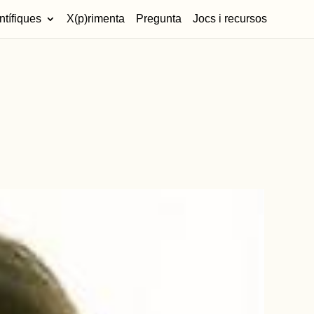
ntífiques
X(p)rimenta
Pregunta
Jocs i recursos