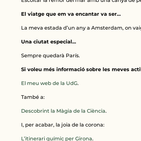
Escoltar la remor del mar amb una canya de pe
El viatge que em va encantar va ser…
La meva estada d’un any a Amsterdam, on vaig
Una ciutat especial…
Sempre quedarà París.
Si voleu més informació sobre les meves activ
El meu web de la UdG
.
També a:
Descobrint la Màgia de la Ciència
.
I, per acabar, la joia de la corona:
L’itinerari químic per Girona
.