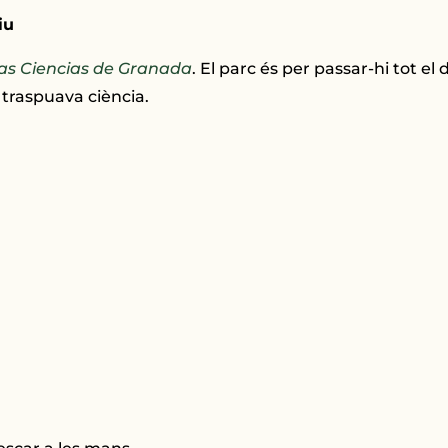
iu
as Ciencias de Granada
. El parc és per passar-hi tot el
 traspuava ciència.