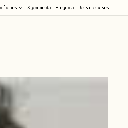
ntífiques
X(p)rimenta
Pregunta
Jocs i recursos