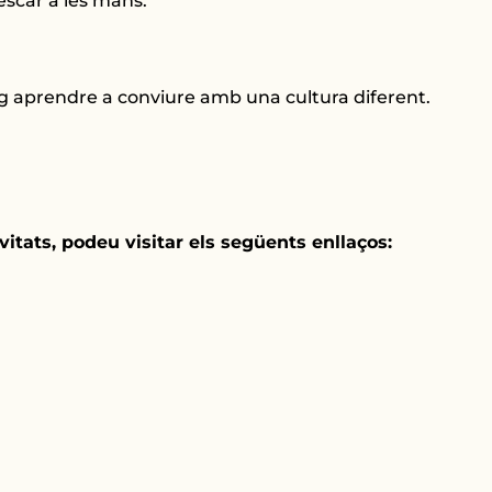
scar a les mans.
 aprendre a conviure amb una cultura diferent.
itats, podeu visitar els següents enllaços: