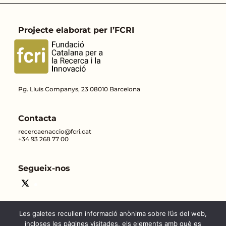
Projecte elaborat per l’FCRI
Pg. Lluís Companys, 23 08010 Barcelona
Contacta
recercaenaccio@fcri.cat
+34 93 268 77 00
Segueix-nos
Les galetes recullen informació anònima sobre l’ús del web,
incloses les pàgines visitades, els elements amb què es