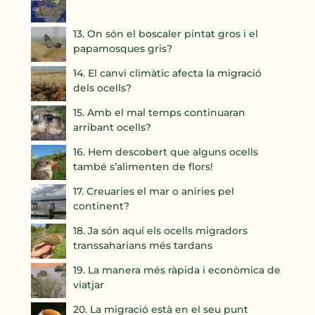
13. On són el boscaler pintat gros i el
papamosques gris?
14. El canvi climàtic afecta la migració
dels ocells?
15. Amb el mal temps continuaran
arribant ocells?
16. Hem descobert que alguns ocells
també s’alimenten de flors!
17. Creuaries el mar o aniries pel
continent?
18. Ja són aquí els ocells migradors
transsaharians més tardans
19. La manera més ràpida i econòmica de
viatjar
20. La migració està en el seu punt