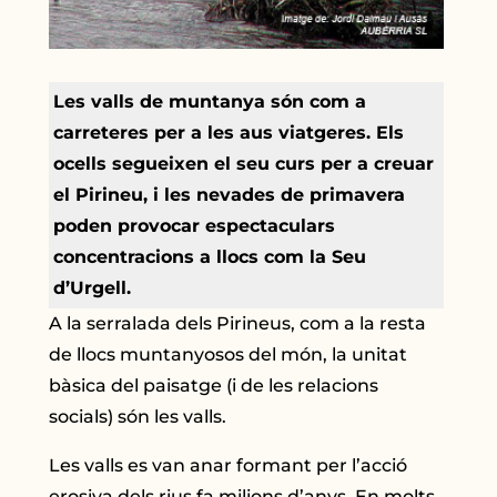
Les valls de muntanya són com a
carreteres per a les aus viatgeres. Els
ocells segueixen el seu curs per a creuar
el Pirineu, i les nevades de primavera
poden provocar espectaculars
concentracions a llocs com la Seu
d’Urgell.
A la serralada dels Pirineus, com a la resta
de llocs muntanyosos del món, la unitat
bàsica del paisatge (i de les relacions
socials) són les valls.
Les valls es van anar formant per l’acció
erosiva dels rius fa milions d’anys. En molts