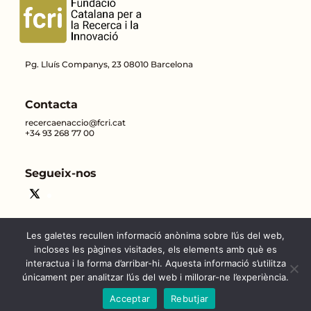
Pg. Lluís Companys, 23 08010 Barcelona
Contacta
recercaenaccio@fcri.cat
+34 93 268 77 00
Segueix-nos
Les galetes recullen informació anònima sobre l’ús del web,
incloses les pàgines visitades, els elements amb què es
interactua i la forma d’arribar-hi. Aquesta informació s’utilitza
únicament per analitzar l’ús del web i millorar-ne l’experiència.
Copyright © 2026 - Tots els drets
Contacte |
Avís legal
Acceptar
Rebutjar
reservats.