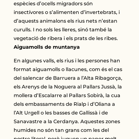
espècies d’ocells migradors són
insectívores o s’alimenten d’invertebrats, i
d’aquests animalons els rius nets n’estan
curulls. I no sols les lleres, sinó també la
vegetació de ribera i els prats de les ribes.
Aiguamolls de muntanya
En algunes valls, els rius i les persones han
format aiguamolls o llacunes, com és el cas
del salencar de Barruera a l’Alta Ribagorça,
els Arenys de la Noguera al Pallars Jussà, la
mollera d’Escalarre al Pallars Sobirà, la cua
dels embassaments de Rialp i d’Oliana a
l’Alt Urgell o les basses de Gallissà i de
Sanavastre a la Cerdanya. Aquestes zones
humides no són tan grans com les del
nostre litoral, però juguen un paper molt