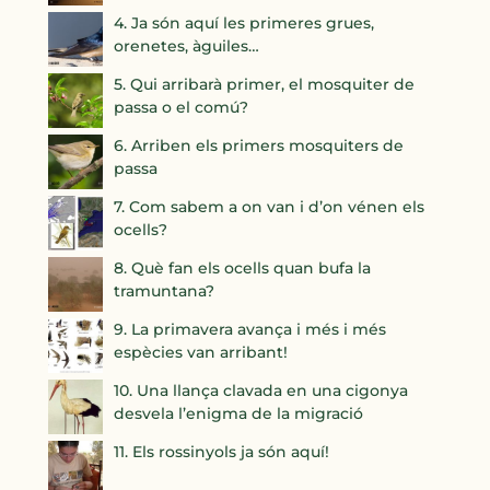
4. Ja són aquí les primeres grues,
orenetes, àguiles…
5. Qui arribarà primer, el mosquiter de
passa o el comú?
6. Arriben els primers mosquiters de
passa
7. Com sabem a on van i d’on vénen els
ocells?
8. Què fan els ocells quan bufa la
tramuntana?
9. La primavera avança i més i més
espècies van arribant!
10. Una llança clavada en una cigonya
desvela l’enigma de la migració
11. Els rossinyols ja són aquí!