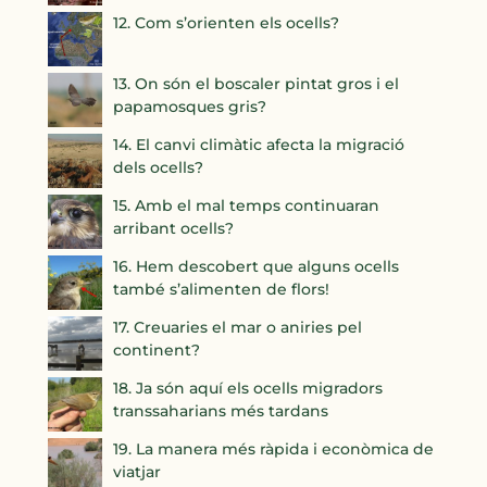
12. Com s’orienten els ocells?
13. On són el boscaler pintat gros i el
papamosques gris?
14. El canvi climàtic afecta la migració
dels ocells?
15. Amb el mal temps continuaran
arribant ocells?
16. Hem descobert que alguns ocells
també s’alimenten de flors!
17. Creuaries el mar o aniries pel
continent?
18. Ja són aquí els ocells migradors
transsaharians més tardans
19. La manera més ràpida i econòmica de
viatjar