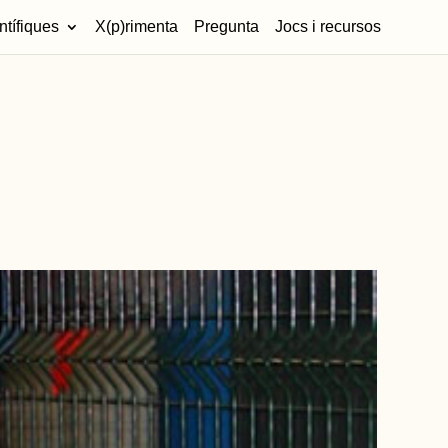
ntífiques
X(p)rimenta
Pregunta
Jocs i recursos