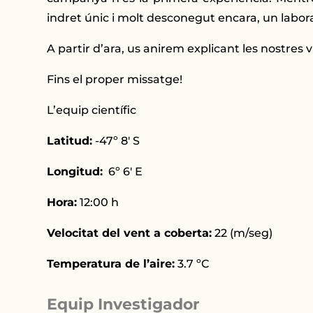
indret únic i molt desconegut encara, un labora
A partir d’ara, us anirem explicant les nostres v
Fins el proper missatge!
L’equip científic
Latitud:
-47º 8′ S
Longitud:
6º 6′ E
Hora:
12:00 h
Velocitat del vent a coberta:
22 (m/seg)
Temperatura de l’aire:
3.7 ºC
Equip Investigador