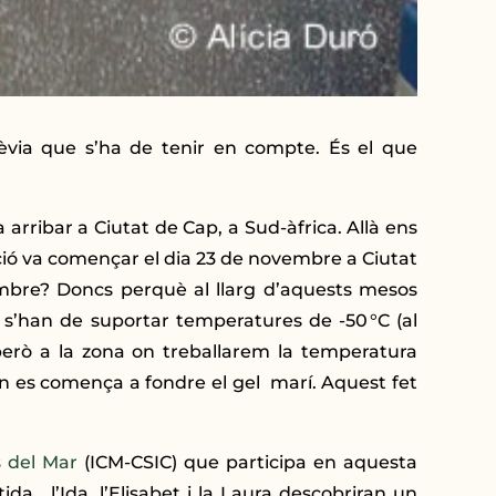
via que s’ha de tenir en compte. És el que
 arribar a Ciutat de Cap, a Sud-àfrica. Allà ens
ició va començar el dia 23 de novembre a Ciutat
bre? Doncs perquè al llarg d’aquests mesos
n s’han de suportar temperatures de -50 °C (al
, però a la zona on treballarem la temperatura
an es comença a fondre el gel marí. Aquest fet
s del Mar
(ICM-CSIC) que participa en aquesta
da, l’Ida, l’Elisabet i la Laura descobriran un