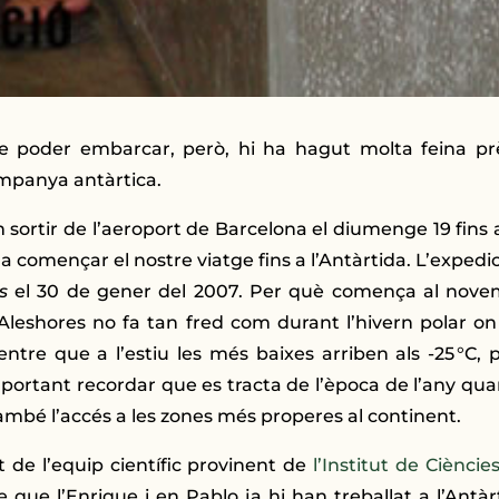
 poder embarcar, però, hi ha hagut molta feina prè
mpanya antàrtica.
 sortir de l’aeroport de Barcelona el diumenge 19 fins a
 a començar el nostre viatge fins a l’Antàrtida. L’exped
s
el 30 de gener del 2007. Per què comença al novem
. Aleshores no fa tan fred com durant l’hivern polar o
entre que a l’estiu les més baixes arriben als -25 °C
mportant recordar que es tracta de l’època de l’any qu
també l’accés a les zones més properes al continent.
t de l’equip científic provinent de
l’Institut de Cièncie
ue l’Enrique i en Pablo ja hi han treballat a l’Antàrti