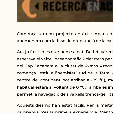
Comença un nou projecte antàrtic. Abans de
anomenem com la fase de preparació de la ca
Ara ja fa sis dies que hem salpat. De fet, vàrem
esperava el vaixell oceanogràfic Polarstern per
del Cap i acabarà a la ciutat de
Punta Arena
comença l’estiu a l’hemisferi sud de la Terra
centre del continent pot arribar a -89 ºC), m
habitual estarà al voltant de 0 ºC. També és i
permet la navegació dels vaixells trenca-gel i 
Aquests dies no han estat fàcils. Per la meita
campanya n’és la primera experiència. Mentre q