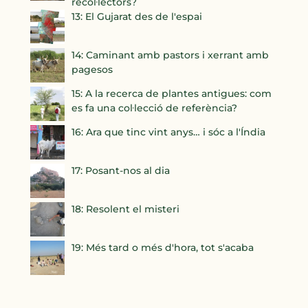
recol·lectors?
13: El Gujarat des de l'espai
14: Caminant amb pastors i xerrant amb
pagesos
15: A la recerca de plantes antigues: com
es fa una col·lecció de referència?
16: Ara que tinc vint anys… i sóc a l'Índia
17: Posant-nos al dia
18: Resolent el misteri
19: Més tard o més d'hora, tot s'acaba