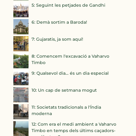
5: Seguint les petjades de Gandhi
6: Demà sortim a Baroda!
7: Gujaratis, ja som aquí!
8: Comencem l'excavació a Vaharvo
Timbo
9: Qualsevol dia… és un dia especial
10: Un cap de setmana mogut
11: Societats tradicionals a l'Índia
moderna
12: Com era el medi ambient a Vaharvo
Timbo en temps dels últims caçadors-