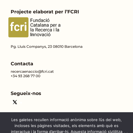
Projecte elaborat per l’FCRI
Pg. Lluís Companys, 23 08010 Barcelona
Contacta
recercaenaccio@fcri.cat
+34 93 268 77 00
Segueix-nos
Les galetes recullen informació anònima sobre l’ús del web,
incloses les pàgines visitades, els elements amb què es
interactua i la forma d’arribar-hi. Aquesta informació s’utilitza