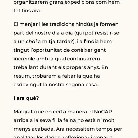
organitzarem grans expedicions com hem
fet fins ara.
El menjar i les tradicions hindús ja formen
part del nostre dia a dia (qui pot resistir-se
a un
chai
a mitja tarda?), i a l’Índia hem
tingut l’oportunitat de conèixer gent
increïble amb la qual continuarem
treballant durant els propers anys. En
resum, trobarem a faltar la que ha
esdevingut la nostra segona casa.
I ara què?
Malgrat que en certa manera el NoGAP
arriba a la seva fi, la feina no està ni molt
menys acabada. Ara necessitem temps per
analitzar les dades, reflexionar i donar a