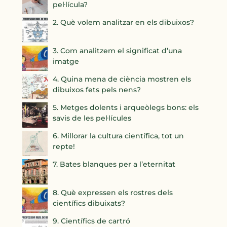
pel·lícula?
2. Què volem analitzar en els dibuixos?
3. Com analitzem el significat d’una
imatge
4. Quina mena de ciència mostren els
dibuixos fets pels nens?
5. Metges dolents i arqueòlegs bons: els
savis de les pel·lícules
6. Millorar la cultura científica, tot un
repte!
7. Bates blanques per a l’eternitat
8. Què expressen els rostres dels
científics dibuixats?
9. Científics de cartró