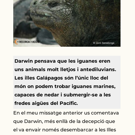
Darwin pensava que les iguanes eren
uns animals molt lletjos i antediluvians.
Les illes Galápagos són l’únic lloc del
món on podem trobar iguanes marines,
capaces de nedar i submergir-se a les
fredes aigües del Pacífic.
En el meu missatge anterior us comentava
que Darwin, més enllà de la decepció que
el va envair només desembarcar a les Illes