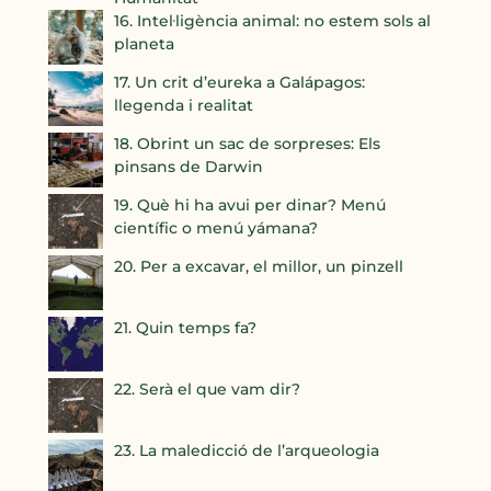
16. Intel·ligència animal: no estem sols al
planeta
17. Un crit d’eureka a Galápagos:
llegenda i realitat
18. Obrint un sac de sorpreses: Els
pinsans de Darwin
19. Què hi ha avui per dinar? Menú
científic o menú yámana?
20. Per a excavar, el millor, un pinzell
21. Quin temps fa?
22. Serà el que vam dir?
23. La maledicció de l’arqueologia