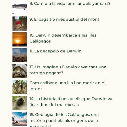
8. Com era la vida familiar dels yàmana?
9. El caga tió més austral del món!
10. Darwin desembarca a les Illes
Galápagos
11. La decepció de Darwin
13. Us imagineu Darwin cavalcant una
tortuga gegant?
Com arribar a una illa i no morir en el
intent
14. La història d’uns ocells que Darwin va
ficar dins del mateix sac
15. Geologia de les Galápagos: una
història paral·lela als orígens de la
Humanitat