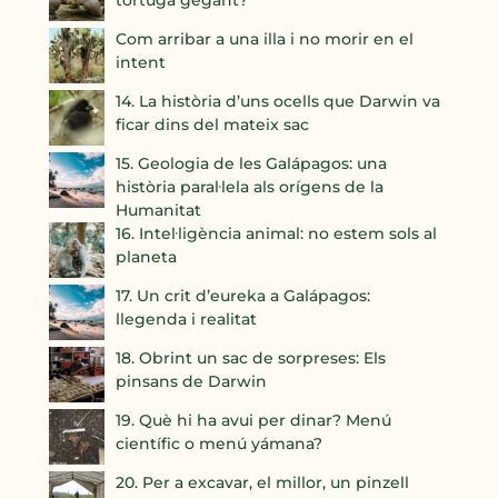
tortuga gegant?
Com arribar a una illa i no morir en el
intent
14. La història d’uns ocells que Darwin va
ficar dins del mateix sac
15. Geologia de les Galápagos: una
història paral·lela als orígens de la
Humanitat
16. Intel·ligència animal: no estem sols al
planeta
17. Un crit d’eureka a Galápagos:
llegenda i realitat
18. Obrint un sac de sorpreses: Els
pinsans de Darwin
19. Què hi ha avui per dinar? Menú
científic o menú yámana?
20. Per a excavar, el millor, un pinzell