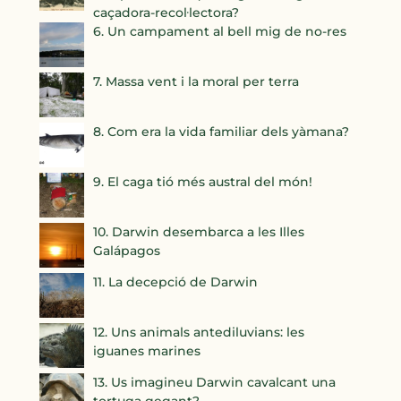
caçadora-recol·lectora?
6. Un campament al bell mig de no-res
7. Massa vent i la moral per terra
8. Com era la vida familiar dels yàmana?
9. El caga tió més austral del món!
10. Darwin desembarca a les Illes
Galápagos
11. La decepció de Darwin
12. Uns animals antediluvians: les
iguanes marines
13. Us imagineu Darwin cavalcant una