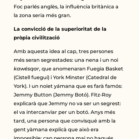
Foc parlés anglès, la influència britànica a
la zona seria més gran.
La convicció de la superioritat de la
pròpia civilització
Amb aquesta idea al cap, tres persones
més seran segrestades: una nena i un noi
kawésqar
, que anomenaran Fuegia Basket
(Cistell fueguí) i York Minster (Catedral de
York). I un noiet yámana que es farà famós:
Jemmy Button (Jemmy Botó). Fitz-Roy
explicarà que Jemmy no va ser un segrest:
el va intercanviar per un botó. Anys més
tard, una persona que convisqué amb la
gent yàmana explicà que això era
impossible: cap persona mai no hagués