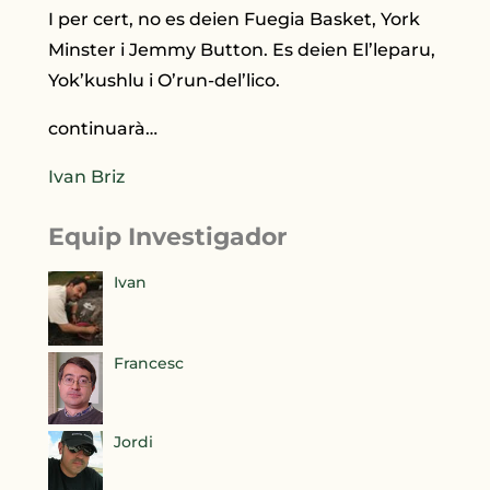
I per cert, no es deien Fuegia Basket, York
Minster i Jemmy Button. Es deien El’leparu,
Yok’kushlu i O’run-del’lico.
continuarà…
Ivan Briz
Equip Investigador
Ivan
Francesc
Jordi