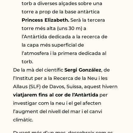
torb a diverses alçades sobre una
torre a prop de la base antàrtica
Princess Elizabeth.
Serà la tercera
torre més alta (uns 30 m) a
l’Antàrtida dedicada a la recerca de
la capa més superficial de
l’atmosfera i la primera dedicada al
torb.
De la mà del científic
Sergi González
, de
l’Institut per a la Recerca de la Neu i les
Allaus (SLF) de Davos, Suïssa, aquest hivern
viatjarem fins al cor de l’Antàrtida
per
investigar com la neu i el gel afecten
l’augment del nivell del mar i el canvi
climàtic.
Durant més d’un mes, descobreix com es