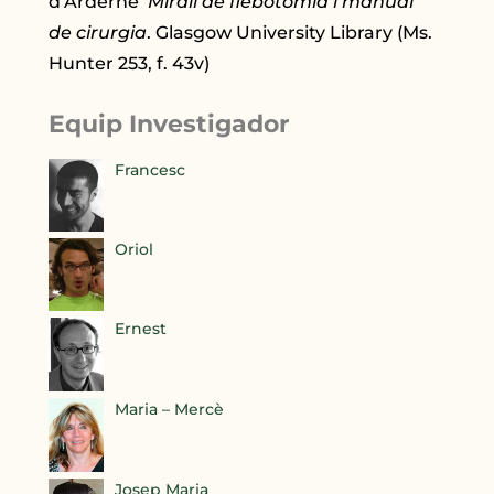
d’Arderne
Mirall de flebotomia i manual
de cirurgia
. Glasgow University Library (Ms.
Hunter 253, f. 43v)
Equip Investigador
Francesc
Oriol
Ernest
Maria – Mercè
Josep Maria