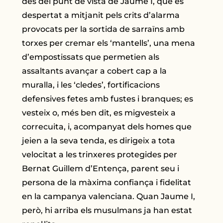
des del punt de vista de Jaume I, que és
despertat a mitjanit pels crits d’alarma
provocats per la sortida de sarraïns amb
torxes per cremar els ‘mantells’, una mena
d’empostissats que permetien als
assaltants avançar a cobert cap a la
muralla, i les ‘cledes’, fortificacions
defensives fetes amb fustes i branques; es
vesteix o, més ben dit, es migvesteix a
correcuita, i, acompanyat dels homes que
jeien a la seva tenda, es dirigeix a tota
velocitat a les trinxeres protegides per
Bernat Guillem d’Entença, parent seu i
persona de la màxima confiança i fidelitat
en la campanya valenciana. Quan Jaume I,
però, hi arriba els musulmans ja han estat