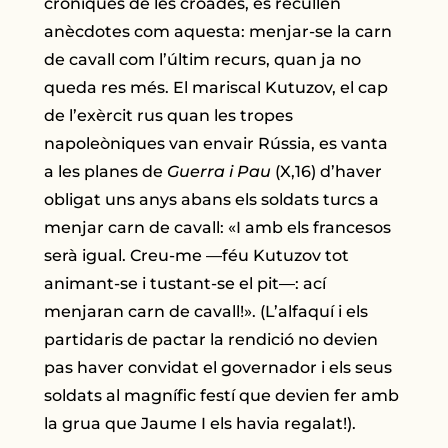
cròniques de les croades, es recullen
anècdotes com aquesta: menjar-se la carn
de cavall com l’últim recurs, quan ja no
queda res més. El mariscal Kutuzov, el cap
de l’exèrcit rus quan les tropes
napoleòniques van envair Rússia, es vanta
a les planes de
Guerra i Pau
(X,16) d’haver
obligat uns anys abans els soldats turcs a
menjar carn de cavall: «I amb els francesos
serà igual. Creu-me —féu Kutuzov tot
animant-se i tustant-se el pit―: ací
menjaran carn de cavall!». (L’alfaquí i els
partidaris de pactar la rendició no devien
pas haver convidat el governador i els seus
soldats al magnífic festí que devien fer amb
la grua que Jaume I els havia regalat!).