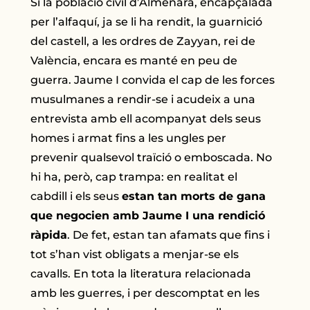
Si la població civil d’Almenara, encapçalada
per l’alfaquí, ja se li ha rendit, la guarnició
del castell, a les ordres de Zayyan, rei de
València, encara es manté en peu de
guerra. Jaume I convida el cap de les forces
musulmanes a rendir-se i acudeix a una
entrevista amb ell acompanyat dels seus
homes i armat fins a les ungles per
prevenir qualsevol traïció o emboscada. No
hi ha, però, cap trampa: en realitat el
cabdill i els seus
estan tan morts de gana
que negocien amb Jaume I una rendició
ràpida
. De fet, estan tan afamats que fins i
tot s’han vist obligats a menjar-se els
cavalls. En tota la literatura relacionada
amb les guerres, i per descomptat en les