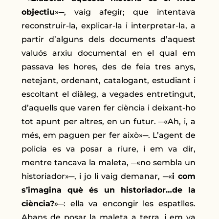
objectiu
»─, vaig afegir; que intentava
reconstruir-la, explicar-la i interpretar-la, a
partir d’alguns dels documents d’aquest
valuós arxiu documental en el qual em
passava les hores, des de feia tres anys,
netejant, ordenant, catalogant, estudiant i
escoltant el diàleg, a vegades entretingut,
d’aquells que varen fer ciència i deixant-ho
tot apunt per altres, en un futur. ─«Ah, i, a
més, em paguen per fer això»─. L’agent de
policia es va posar a riure, i em va dir,
mentre tancava la maleta, ─«no sembla un
historiador»─, i jo li vaig demanar, ─«
i com
s’imagina què és un historiador…de la
ciència?
»─: ella va encongir les espatlles.
Abans de posar la maleta a terra, i em va