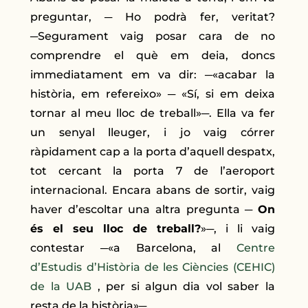
preguntar, ─ Ho podrà fer, veritat?
─Segurament vaig posar cara de no
comprendre el què em deia, doncs
immediatament em va dir: ─«acabar la
història, em refereixo» ─ «Sí, si em deixa
tornar al meu lloc de treball»─. Ella va fer
un senyal lleuger, i jo vaig córrer
ràpidament cap a la porta d’aquell despatx,
tot cercant la porta 7 de l’aeroport
internacional. Encara abans de sortir, vaig
haver d’escoltar una altra pregunta ─
On
és el seu lloc de treball?
»─, i li vaig
contestar ─«a Barcelona, al
Centre
d’Estudis d’Història de les Ciències (CEHIC)
de la UAB
, per si algun dia vol saber la
resta de la història»─.