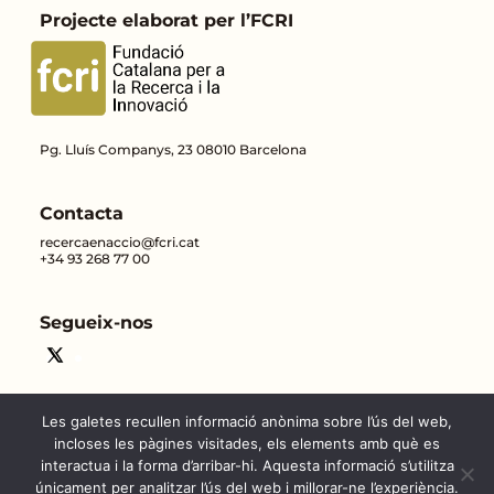
Projecte elaborat per l’FCRI
Pg. Lluís Companys, 23 08010 Barcelona
Contacta
recercaenaccio@fcri.cat
+34 93 268 77 00
Segueix-nos
Les galetes recullen informació anònima sobre l’ús del web,
incloses les pàgines visitades, els elements amb què es
interactua i la forma d’arribar-hi. Aquesta informació s’utilitza
únicament per analitzar l’ús del web i millorar-ne l’experiència.