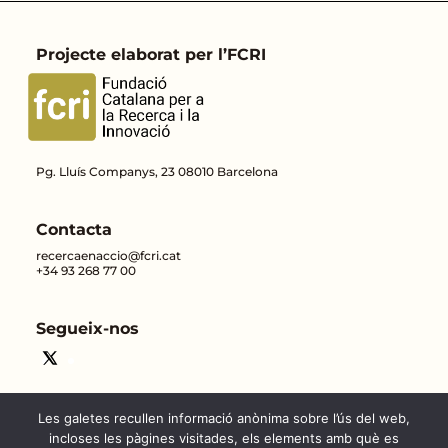
Projecte elaborat per l’FCRI
Pg. Lluís Companys, 23 08010 Barcelona
Contacta
recercaenaccio@fcri.cat
+34 93 268 77 00
Segueix-nos
Les galetes recullen informació anònima sobre l’ús del web,
incloses les pàgines visitades, els elements amb què es