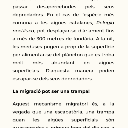
passar desapercebudes pels seus
depredadors. En el cas de l’espècie més
comuna a les aigües catalanes,
Pelagia
noctiluca
, pot desplaçar-se diàriament fins
a més de 300 metres de fondària. A la nit,
les meduses pugen a prop de la superfície
per alimentar-se del plàncton que es troba
molt més abundant en aigües
superficials. D’aquesta manera poden
escapar-se dels seus depredadors.
La migració pot ser una trampa!
Aquest mecanisme migratori és, a la
vegada que una escapatòria, una trampa
quan les aigües superficials són
arrossegades a primera hora del dia cap a