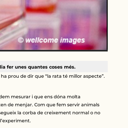
lia fer unes quantes coses més.
ha prou de dir que “la rata té millor aspecte”.
odem mesurar i que ens dóna molta
eixen de menjar. Com que fem servir animals
 segueix la corba de creixement normal o no
 l’experiment.