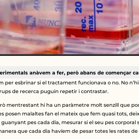
perimentals anàvem a fer, però abans de començar ca
 per esbrinar si el tractament funcionava o no. No n’hi 
rups de recerca puguin repetir i contrastar.
erò mentrestant hi ha un paràmetre molt senzill que p
s es posen malaltes fan el mateix que fem quasi tots, d
i guanyant pes cada dia, mesurar si el seu pes corporal
 manera que cada dia havíem de pesar totes les rates de