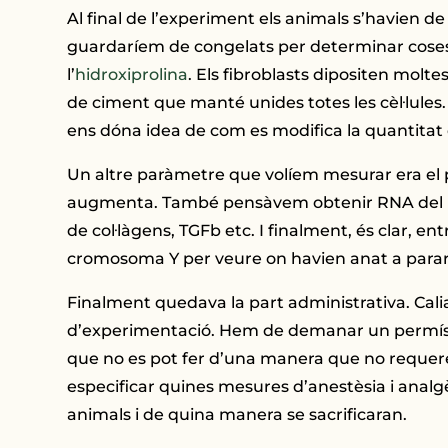
Al final de l’experiment els animals s’havien d
guardaríem de congelats per determinar coses 
l’
hidroxiprolina
. Els fibroblasts dipositen molte
de ciment que manté unides totes les cèl·lules.
ens dóna idea de com es modifica la quantitat 
Un altre paràmetre que volíem mesurar era el 
augmenta. També pensàvem obtenir RNA del pulmó
de col·làgens, TGFb etc. I finalment, és clar, 
cromosoma Y per veure on havien anat a parar l
Finalment quedava la part administrativa. Cali
d’experimentació. Hem de demanar un permís a
que no es pot fer d’una manera que no requereix
especificar quines mesures d’anestèsia i analgè
animals i de quina manera se sacrificaran.