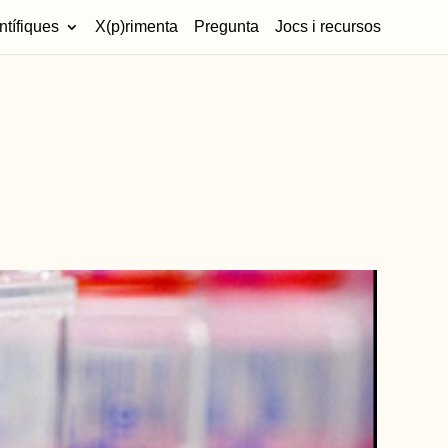
ntífiques
X(p)rimenta
Pregunta
Jocs i recursos