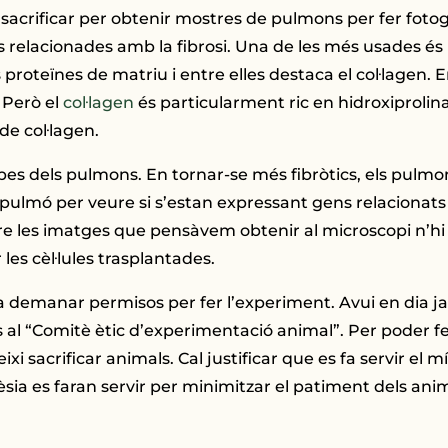
e sacrificar per obtenir mostres de pulmons per fer foto
relacionades amb la fibrosi. Una de les més usades és 
s proteïnes de matriu i entre elles destaca el col·lagen. E
 Però el
col·lagen
és particularment ric en hidroxiprol
de col·lagen.
pes dels pulmons. En tornar-se més fibròtics, els pulm
 per veure si s’estan expressant gens relacionats amb 
entre les imatges que pensàvem obtenir al microscopi n’hi
es cèl·lules trasplantades.
a demanar permisos per fer l’experiment. Avui en dia j
l “Comitè ètic d’experimentació animal”. Per poder f
i sacrificar animals. Cal justificar que es fa servir el
sia es faran servir per minimitzar el patiment dels anim