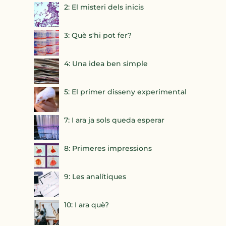
2: El misteri dels inicis
3: Què s'hi pot fer?
4: Una idea ben simple
5: El primer disseny experimental
7: I ara ja sols queda esperar
8: Primeres impressions
9: Les analítiques
10: I ara què?