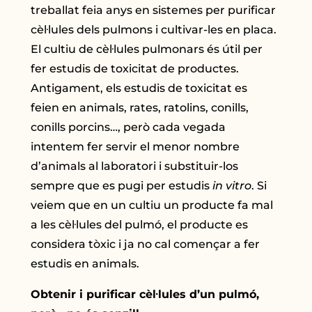
treballat feia anys en sistemes per purificar
cèl·lules dels pulmons i cultivar-les en placa.
El cultiu de cèl·lules pulmonars és útil per
fer estudis de toxicitat de productes.
Antigament, els estudis de toxicitat es
feien en animals, rates, ratolins, conills,
conills porcins…, però cada vegada
intentem fer servir el menor nombre
d’animals al laboratori i substituir-los
sempre que es pugi per estudis
in vitro
. Si
veiem que en un cultiu un producte fa mal
a les cèl·lules del pulmó, el producte es
considera tòxic i ja no cal començar a fer
estudis en animals.
Obtenir i purificar cèl·lules d’un pulmó,