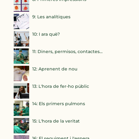
9: Les analítiques
10: I ara què?
11: Diners, permisos, contactes…
12: Aprenent de nou
13: L'hora de fer-ho públic
14: Els primers pulmons
15: L'hora de la veritat
16: El seguiment i l'espera