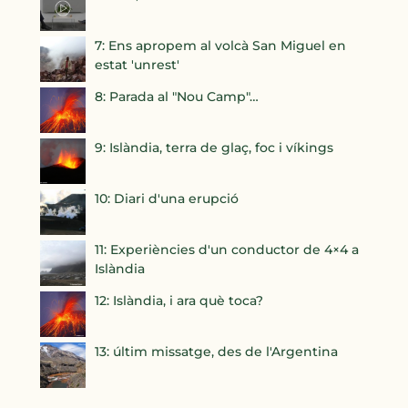
7: Ens apropem al volcà San Miguel en
estat 'unrest'
8: Parada al "Nou Camp"…
9: Islàndia, terra de glaç, foc i víkings
10: Diari d'una erupció
11: Experiències d'un conductor de 4×4 a
Islàndia
12: Islàndia, i ara què toca?
13: últim missatge, des de l'Argentina