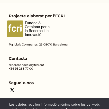
Projecte elaborat per l’FCRI
Pg. Lluís Companys, 23 08010 Barcelona
Contacta
recercaenaccio@fcri.cat
+34 93 268 77 00
Segueix-nos
Les galetes recullen informació anònima sobre l’ús del web,