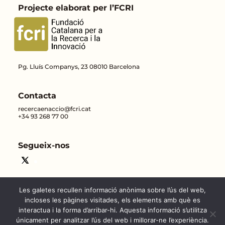
Projecte elaborat per l’FCRI
Pg. Lluís Companys, 23 08010 Barcelona
Contacta
recercaenaccio@fcri.cat
+34 93 268 77 00
Segueix-nos
Les galetes recullen informació anònima sobre l’ús del web,
incloses les pàgines visitades, els elements amb què es
interactua i la forma d’arribar-hi. Aquesta informació s’utilitza
únicament per analitzar l’ús del web i millorar-ne l’experiència.