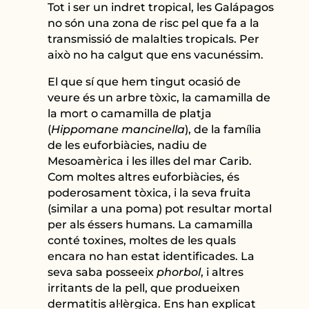
Tot i ser un indret tropical, les Galápagos
no són una zona de risc pel que fa a la
transmissió de malalties tropicals. Per
això no ha calgut que ens vacunéssim.
El que sí que hem tingut ocasió de
veure és un arbre tòxic, la camamilla de
la mort o camamilla de platja
(
Hippomane mancinella
), de la família
de les euforbiàcies, nadiu de
Mesoamèrica i les illes del mar Carib.
Com moltes altres euforbiàcies, és
poderosament tòxica, i la seva fruita
(similar a una poma) pot resultar mortal
per als éssers humans. La camamilla
conté toxines, moltes de les quals
encara no han estat identificades. La
seva saba posseeix
phorbol
, i altres
irritants de la pell, que produeixen
dermatitis al·lèrgica. Ens han explicat