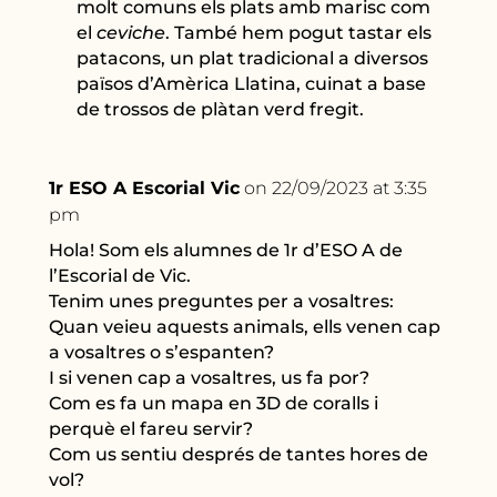
molt comuns els plats amb marisc com
el
ceviche
. També hem pogut tastar els
patacons, un plat tradicional a diversos
països d’Amèrica Llatina, cuinat a base
de trossos de plàtan verd fregit.
1r ESO A Escorial Vic
on 22/09/2023 at 3:35
pm
Hola! Som els alumnes de 1r d’ESO A de
l’Escorial de Vic.
Tenim unes preguntes per a vosaltres:
Quan veieu aquests animals, ells venen cap
a vosaltres o s’espanten?
I si venen cap a vosaltres, us fa por?
Com es fa un mapa en 3D de coralls i
perquè el fareu servir?
Com us sentiu després de tantes hores de
vol?