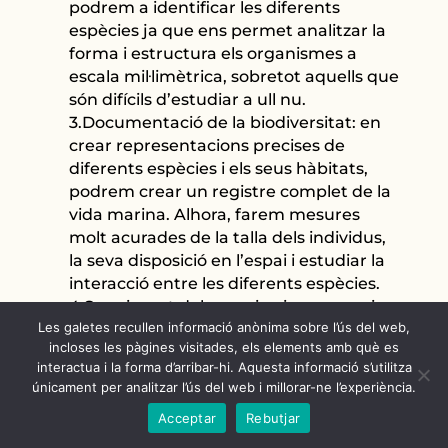
podrem a identificar les diferents
espècies ja que ens permet analitzar la
forma i estructura els organismes a
escala mil·limètrica, sobretot aquells que
són difícils d’estudiar a ull nu.
3.Documentació de la biodiversitat: en
crear representacions precises de
diferents espècies i els seus hàbitats,
podrem crear un registre complet de la
vida marina. Alhora, farem mesures
molt acurades de la talla dels individus,
la seva disposició en l’espai i estudiar la
interacció entre les diferents espècies.
4.Seguiment dels canvis: si aconseguim
Les galetes recullen informació anònima sobre l’ús del web,
fer campanyes repetides a les mateixes
incloses les pàgines visitades, els elements amb què es
zones, podrem fer el seguiment dels
interactua i la forma d’arribar-hi. Aquesta informació s’utilitza
canvis en els entorns marins profunds al
únicament per analitzar l’ús del web i millorar-ne l’experiència.
llarg del temps, com ara el creixement
Acceptar
Rebutjar
dels coralls, el moviment de les dunes de
sorra submarines.