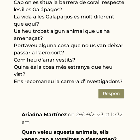
Cap on es situa la barrera de corall respecte
les illes Galápagos?
La vida a les Galápagos és molt diferent
que aquí?
Us heu trobat algun animal que us ha
amenaçat?
Portàveu alguna cosa que no us van deixar
passar a l’aeroport?
Com heu d’anar vestits?
Quina és la cosa més estranya que heu
vist?
Ens recomaneu la carrera d’investigadors?
Respon
Ariadna Martínez
on 29/09/2023 at 10:32
am
Quan veieu aquests animals, ells
venen cap a vosaltres o s’espanten?