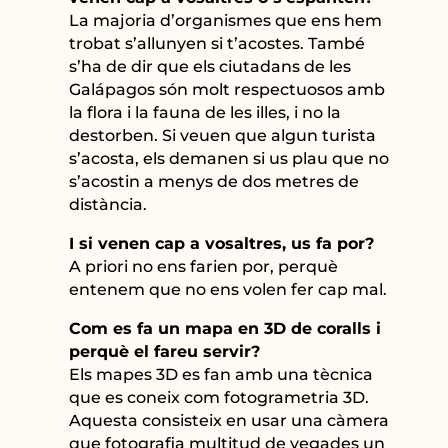
La majoria d’organismes que ens hem
trobat s’allunyen si t’acostes. També
s’ha de dir que els ciutadans de les
Galápagos són molt respectuosos amb
la flora i la fauna de les illes, i no la
destorben. Si veuen que algun turista
s’acosta, els demanen si us plau que no
s’acostin a menys de dos metres de
distància.
I si venen cap a vosaltres, us fa por?
A priori no ens farien por, perquè
entenem que no ens volen fer cap mal.
Com es fa un mapa en 3D de coralls i
perquè el fareu servir?
Els mapes 3D es fan amb una tècnica
que es coneix com fotogrametria 3D.
Aquesta consisteix en usar una càmera
que fotografia multitud de vegades un