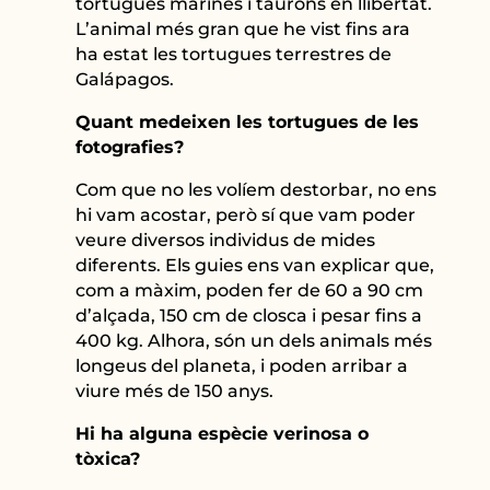
tortugues marines i taurons en llibertat.
L’animal més gran que he vist fins ara
ha estat les tortugues terrestres de
Galápagos.
Quant medeixen les tortugues de les
fotografies?
Com que no les volíem destorbar, no ens
hi vam acostar, però sí que vam poder
veure diversos individus de mides
diferents. Els guies ens van explicar que,
com a màxim, poden fer de 60 a 90 cm
d’alçada, 150 cm de closca i pesar fins a
400 kg. Alhora, són un dels animals més
longeus del planeta, i poden arribar a
viure més de 150 anys.
Hi ha alguna espècie verinosa o
tòxica?