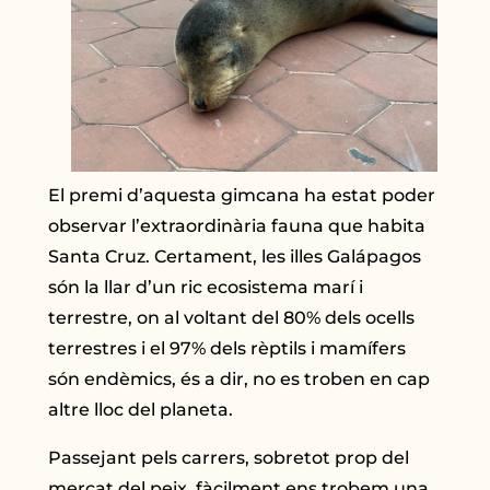
El premi d’aquesta gimcana ha estat poder
observar l’extraordinària fauna que habita
Santa Cruz. Certament, les illes Galápagos
són la llar d’un ric ecosistema marí i
terrestre, on al voltant del 80% dels ocells
terrestres i el 97% dels rèptils i mamífers
són endèmics, és a dir, no es troben en cap
altre lloc del planeta.
Passejant pels carrers, sobretot prop del
mercat del peix, fàcilment ens trobem una