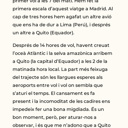
primer vol a les 7 del matí. Hem fet la
primera escala d’aquest viatge a Madrid. Al
cap de tres hores hem agafat un altre avió
que ens ha de dur a Lima (Perú), i després
un altre a Quito (Equador).
Després de 14 hores de vol, havent creuat
l’oceà Atlàntic i la selva amazònica arribem
a Quito (la capital d’Equador) a les 2 de la
matinada hora local. La part més feixuga
del trajecte són les llargues esperes als
aeroports entre vol i vol on sembla que
s’aturi el temps. El cansament es fa
present i la incomoditat de les cadires ens
impedeix fer una bona migdiada. És un
bon moment, però, per aturar-nos a
observar, i és que me n’adono que a Quito