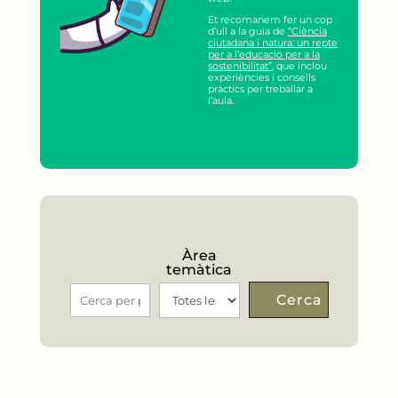
Et recomanem fer un cop
d’ull a la guia de
“Ciència
ciutadana i natura: un repte
per a l’educació per a la
sostenibilitat”
, que inclou
experiències i consells
pràctics per treballar a
l’aula.
Àrea
temàtica