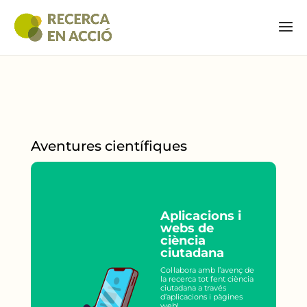
Aventures científiques
Aplicacions i
webs de
ciència
ciutadana
Col·labora amb l’avenç de
la recerca tot fent ciència
ciutadana a través
d’aplicacions i pàgines
web!