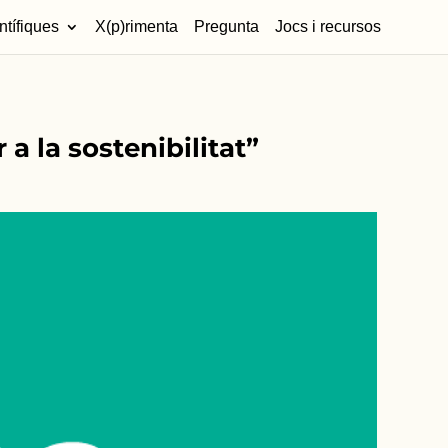
ntífiques
X(p)rimenta
Pregunta
Jocs i recursos
a la sostenibilitat”