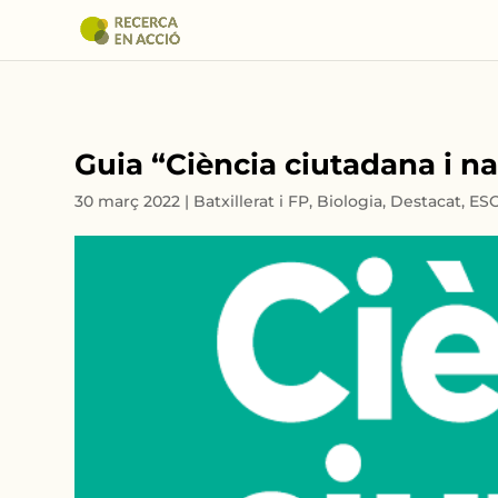
Guia “Ciència ciutadana i nat
30 març 2022
|
Batxillerat i FP
,
Biologia
,
Destacat
,
ES