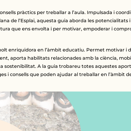
nsells pràctics per treballar a l’aula. Impulsada i coor
na de l’Esplai, aquesta guia aborda les potencialitats 
atura que ens envolta i per motivar, empoderar i comprom
olt enriquidora en l’àmbit educatiu. Permet motivar i d
nt, aporta habilitats relacionades amb la ciència, mob
 la sostenibilitat. A la guia trobareu totes aquestes apo
s i consells que poden ajudar al treballar en l’àmbit de