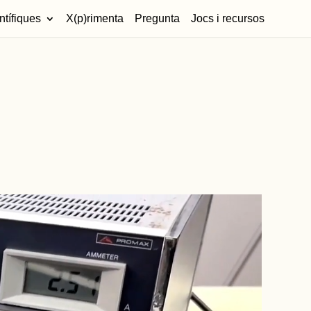
ntífiques
X(p)rimenta
Pregunta
Jocs i recursos