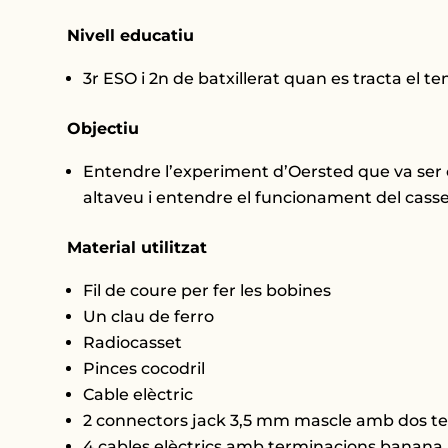
Nivell educatiu
3r ESO i 2n de batxillerat quan es tracta el
Objectiu
Entendre l’experiment d’Oersted que va ser c
altaveu i entendre el funcionament del casse
Material utilitzat
Fil de coure per fer les bobines
Un clau de ferro
Radiocasset
Pinces cocodril
Cable elèctric
2 connectors jack 3,5 mm mascle amb dos t
4 cables elèctrics amb terminacions banana i