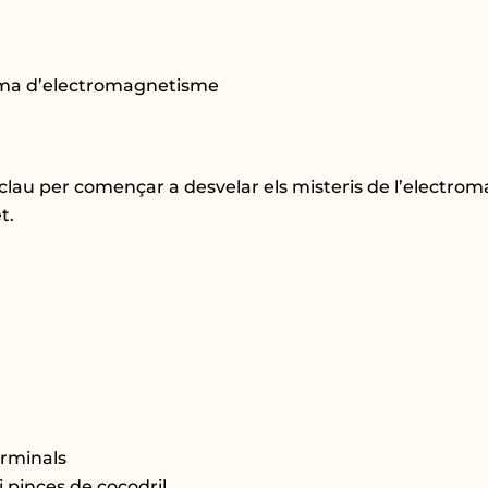
 tema d’electromagnetisme
lau per començar a desvelar els misteris de l’electroma
t.
erminals
 pinces de cocodril