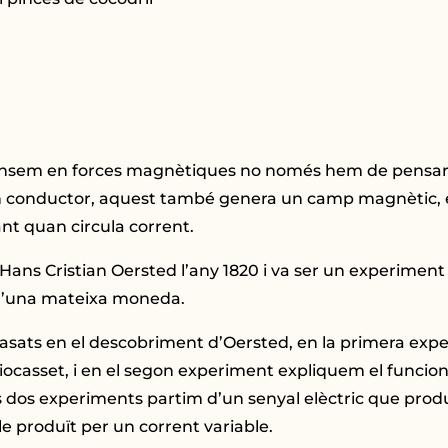
pensem en forces magnètiques no només hem de pensar 
un conductor, aquest també genera un camp magnètic, é
t quan circula corrent.
s Hans Cristian Oersted l’any 1820 i va ser un experimen
 d’una mateixa moneda.
asats en el descobriment d’Oersted, en la primera expe
iocasset, i en el segon experiment expliquem el funcio
dos experiments partim d’un senyal elèctric que produei
 produït per un corrent variable.