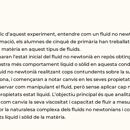
ífic d’aquest experiment, entendre com un fluid no newto
formació, els alumnes de cinquè de primària han treballat
a matèria en aquest tipus de fluids.
aran l’estat inicial del fluid no newtonià en repòs obt
d mostra més comportament líquid o sòlid en aquesta condic
luid no newtonià realitzant cops contundents sobre la s
ona, i començaran a notar canvis en les seves propietats
ervar com manipulant el fluid, però sense aplicar cap
ropietats estat líquid. L’objectiu principal és que analit
 com canvia la seva viscositat i capacitat de fluir a mes
 la naturalesa complexa dels fluids no newtonians i com
 líquid i sòlid de la matèria.