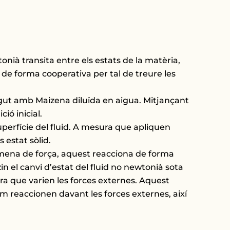
nià transita entre els estats de la matèria,
 de forma cooperativa per tal de treure les
ingut amb Maizena diluïda en aigua. Mitjançant
ió inicial.
uperfície del fluid. A mesura que apliquen
 estat sòlid.
 mena de força, aquest reacciona de forma
zin el canvi d’estat del fluid no newtonià sota
ura que varien les forces externes. Aquest
 reaccionen davant les forces externes, així