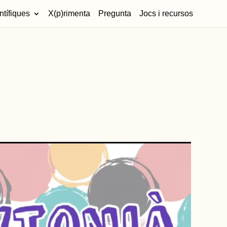
ntífiques
X(p)rimenta
Pregunta
Jocs i recursos