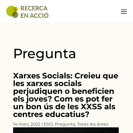
Pregunta
Xarxes Socials: Creieu que
les xarxes socials
perjudiquen o beneficien
els joves? Com es pot fer
un bon ús de les XXSS als
centres educatius?
14 març 2022
|
ESO
,
Pregunta
,
Totes les àrees