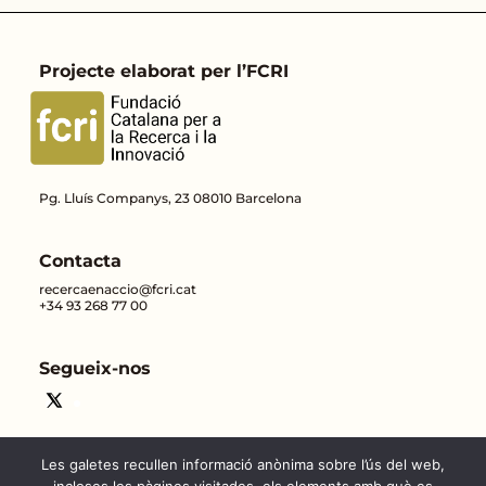
Projecte elaborat per l’FCRI
Pg. Lluís Companys, 23 08010 Barcelona
Contacta
recercaenaccio@fcri.cat
+34 93 268 77 00
Segueix-nos
Les galetes recullen informació anònima sobre l’ús del web,