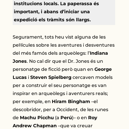
institucions locals. La paperassa és
important, i abans d’iniciar una
expedició els tràmits són llargs.
Segurament, tots heu vist alguna de les
pel·lícules sobre les aventures i desventures
del més famós dels arqueòlegs: l’
Indiana
Jones
. No cal dir que el Dr. Jones és un
personatge de ficció però quan en
George
Lucas
i
Steven Spielberg
cercaven models
per a construir el seu personatge es van
inspirar en arqueòlegs i aventurers reals;
per exemple, en
Hiram Bingham
–el
descobridor, per a Occident, de les runes
de
Machu Picchu
(a
Perú
)– o en
Roy
Andrew Chapman
–que va creuar