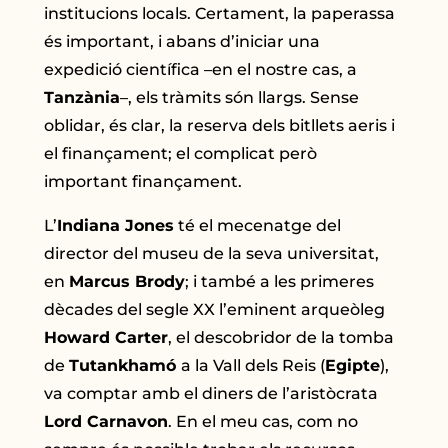
institucions locals. Certament, la paperassa
és important, i abans d’iniciar una
expedició científica –en el nostre cas, a
Tanzània
–, els tràmits són llargs. Sense
oblidar, és clar, la reserva dels bitllets aeris i
el finançament; el complicat però
important finançament.
L’
Indiana Jones
té el mecenatge del
director del museu de la seva universitat,
en
Marcus Brody
; i també a les primeres
dècades del segle XX l’eminent arqueòleg
Howard Carter
, el descobridor de la tomba
de
Tutankhamó
a la Vall dels Reis (
Egipte
),
va comptar amb el diners de l’aristòcrata
Lord Carnavon
. En el meu cas, com no