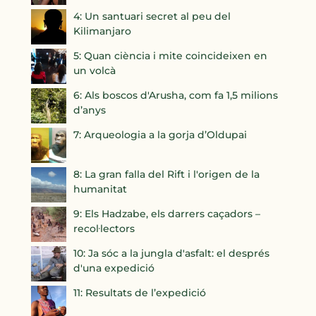
4: Un santuari secret al peu del
Kilimanjaro
5: Quan ciència i mite coincideixen en
un volcà
6: Als boscos d'Arusha, com fa 1,5 milions
d’anys
7: Arqueologia a la gorja d’Oldupai
8: La gran falla del Rift i l'origen de la
humanitat
9: Els Hadzabe, els darrers caçadors –
recol·lectors
10: Ja sóc a la jungla d'asfalt: el després
d'una expedició
11: Resultats de l’expedició