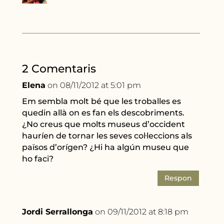
2 Comentaris
Elena
on 08/11/2012 at 5:01 pm
Em sembla molt bé que les troballes es
quedin allà on es fan els descobriments.
¿No creus que molts museus d’occident
hauríen de tornar les seves col·leccions als
països d’orígen? ¿Hi ha algún museu que
ho faci?
Respon
Jordi Serrallonga
on 09/11/2012 at 8:18 pm