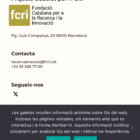
Pg. Lluís Companys, 23 08010 Barcelona
Contacta
recercaenaccio@fcri.cat
+34 93 268 77 00
Segueix-nos
Les galetes recullen informació anònima sobre l’ús del web,
incloses les pàgines visitades, els elements amb què es
interactua i la forma d’arribar-hi. Aquesta informació s’utilitza
únicament per analitzar l’ús del web i millorar-ne l’experiència.
Copyright © 2026 - Tots els drets
Contacte |
Avís legal