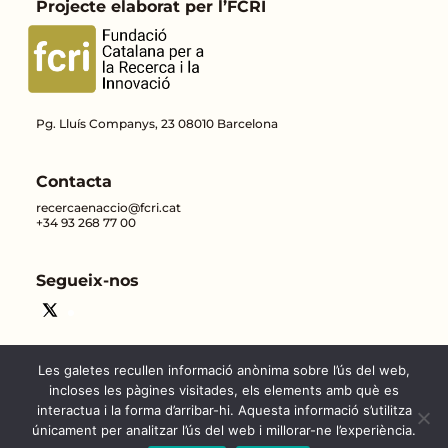
Projecte elaborat per l’FCRI
Pg. Lluís Companys, 23 08010 Barcelona
Contacta
recercaenaccio@fcri.cat
+34 93 268 77 00
Segueix-nos
Les galetes recullen informació anònima sobre l’ús del web,
incloses les pàgines visitades, els elements amb què es
interactua i la forma d’arribar-hi. Aquesta informació s’utilitza
únicament per analitzar l’ús del web i millorar-ne l’experiència.