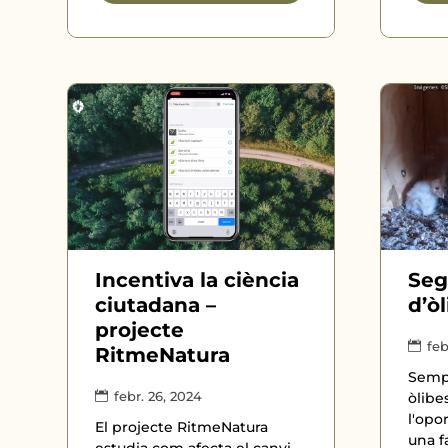
Incentiva la ciència
Seg
ciutadana –
d’ò
projecte
feb
RitmeNatura
Sempr
febr. 26, 2024
òlibe
l'opor
El projecte RitmeNatura
una fa