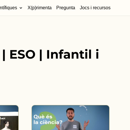
ntífiques
X(p)rimenta
Pregunta
Jocs i recursos
| ESO | Infantil i