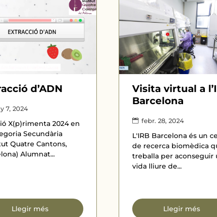
racció d’ADN
Visita virtual a l
Barcelona
y 7, 2024
febr. 28, 2024
ó X(p)rimenta 2024 en
tegoria Secundària
L'IRB Barcelona és un c
itut Quatre Cantons,
de recerca biomèdica q
lona) Alumnat...
treballa per aconseguir
vida lliure de...
Llegir més
Llegir més