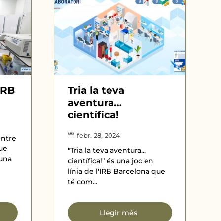
’IRB
Tria la teva
aventura…
científica!
febr. 28, 2024
entre
ue
"Tria la teva aventura...
 una
científica!" és una joc en
línia de l'IRB Barcelona que
té com...
Llegir més