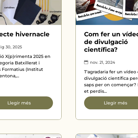
fecte hivernacle
Com fer un víde
de divulgació
g 30, 2025
científica?
ó X(p)rimenta 2025 en
nov. 21, 2024
egoria Batxillerat i
s Formatius (Institut
T'agradaria fer un vídeo
entona,...
divulgació científica pe
saps per on començar?
et perdis...
Llegir més
Llegir més