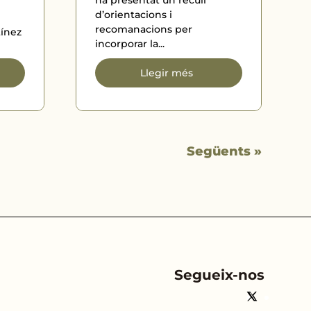
ha presentat un recull
d’orientacions i
recomanacions per
ínez
incorporar la...
Llegir més
Següents »
Segueix-nos