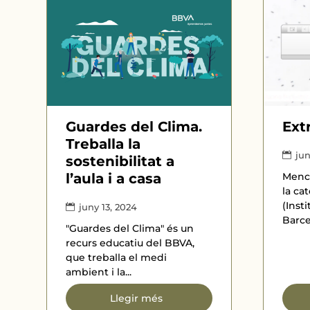
Guardes del Clima.
Ext
Treballa la
jun
sostenibilitat a
l’aula i a casa
Menci
la ca
(Inst
juny 13, 2024
Barce
"Guardes del Clima" és un
recurs educatiu del BBVA,
que treballa el medi
ambient i la...
Llegir més