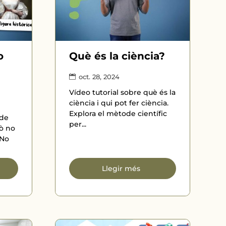
o
Què és la ciència?
oct. 28, 2024
Vídeo tutorial sobre què és la
ciència i qui pot fer ciència.
Explora el mètode científic
 de
per...
rò no
 No
Llegir més