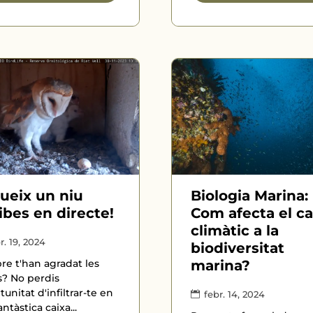
ueix un niu
Biologia Marina:
libes en directe!
Com afecta el ca
climàtic a la
r. 19, 2024
biodiversitat
e t'han agradat les
marina?
s? No perdis
tunitat d'infiltrar-te en
febr. 14, 2024
ntàstica caixa...