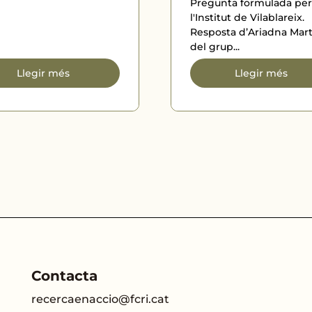
Pregunta formulada per
l'Institut de Vilablareix.
Resposta d’Ariadna Mart
del grup...
Llegir més
Llegir més
Contacta
recercaenaccio@fcri.cat