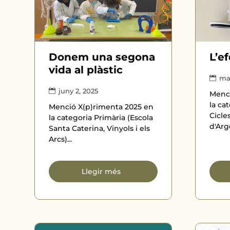
Donem una segona
L’e
vida al plàstic
mai
juny 2, 2025
Menci
la cat
Menció X(p)rimenta 2025 en
Cicle
la categoria Primària (Escola
d'Arg
Santa Caterina, Vinyols i els
Arcs)...
Llegir més